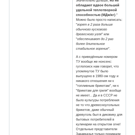
значительно дольше,
но не
обладают вдвое большей
удельной теплотворной
способностью (МДж/кг)
."
Можно было просто написать:
"
горят в 2 раза дольше
обычного кускового
древесного угля
" или
"
обеспечивают до 2 раз
более длительное
стабильное горение
".
А с приведённым номером
ТУ вообще же нонсенс:
гуглопоиск нам говорит, что
упомянутое ТУ было
выпущено в 1980-ом году и
никакого отношения ни к
"топливным брикетам", ни к
"брикетам для гриля" вообще
не имеет... Да и в СССР не
было культуры потребления
не то что древесноугольных
брикетов, даже обычный
древуголь был в диковику для
бытовых потребителей в
кулинарии на открытом огне!
Отдельные представители
Закавказья только понимали