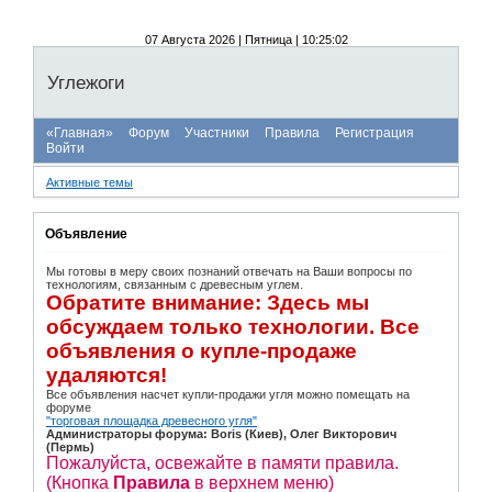
07 Августа 2026 | Пятница | 10:25:03
Углежоги
«Главная»
Форум
Участники
Правила
Регистрация
Войти
Активные темы
Объявление
Мы готовы в меру своих познаний отвечать на Ваши вопросы по
технологиям, связанным с древесным углем.
Обратите внимание: Здесь мы
обсуждаем только технологии. Все
объявления о купле-продаже
удаляются!
Все объявления насчет купли-продажи угля можно помещать на
форуме
"торговая площадка древесного угля"
Администраторы форума: Boris (Киев), Олег Викторович
(Пермь)
Пожалуйста, освежайте в памяти правила.
(Кнопка
Правила
в верхнем меню)