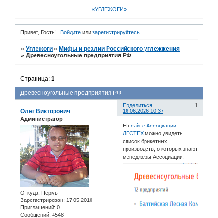
«УГЛЕЖОГИ»
Привет, Гость!
Войдите
или
зарегистрируйтесь
.
»
Углежоги
»
Мифы и реалии Российского углежжения
»
Древесноугольные предприятия РФ
Страница:
1
Древесноугольные предприятия РФ
Поделиться
1
Олег Викторович
16.06.2026 10:37
Администратор
На
сайте Ассоциации
ЛЕСТЕХ
можно увидеть
список брикетных
производств, о которых знают
менеджеры Ассоциации:
Откуда:
Пермь
Зарегистрирован
: 17.05.2010
Приглашений:
0
Сообщений:
4548