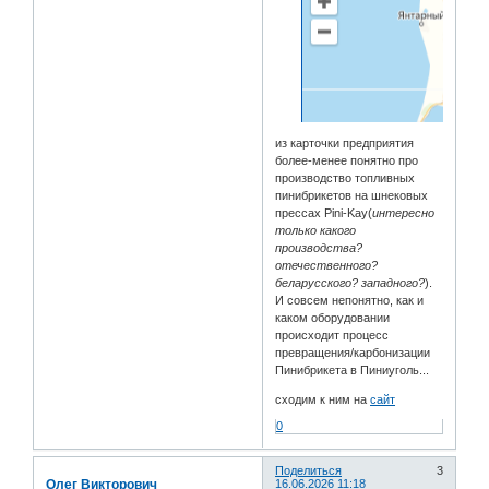
из карточки предприятия
более-менее понятно про
производство топливных
пинибрикетов на шнековых
прессах Pini-Kay(
интересно
только какого
производства?
отечественного?
беларусского? западного?
).
И совсем непонятно, как и
каком оборудовании
происходит процесс
превращения/карбонизации
Пинибрикета в Пиниуголь...
сходим к ним на
сайт
0
Поделиться
3
Олег Викторович
16.06.2026 11:18