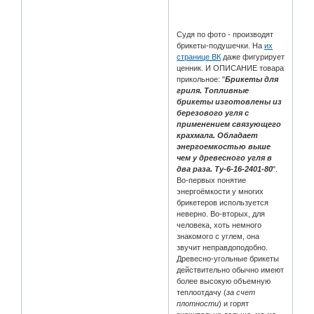
Судя по фото - производят
брикеты-подушечки. На
их
странице ВК
даже фигурирует
ценник. И ОПИСАНИЕ товара
прикольное: "
Брикеты для
гриля. Топливные
брикеты изготовлены из
березового угля с
применением связующего
крахмала. Обладает
энергоемкостью выше
чем у древесного угля в
два раза. Ту-6-16-2401-80
".
Во-первых понятие
энергоёмкости у многих
брикетеров используется
неверно. Во-вторых, для
человека, хоть немного
знакомого с углем, она
звучит неправдоподобно.
Древесно-угольные брикеты
действительно обычно имеют
более высокую объемную
теплоотдачу (
за счет
плотности
) и горят