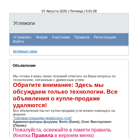
07 Августа 2026 | Пятница | 5:01:08
Углежоги
«Главная»
Форум
Участники
Правила
Регистрация
Войти
Активные темы
Объявление
Мы готовы в меру своих познаний отвечать на Ваши вопросы по
технологиям, связанным с древесным углем.
Обратите внимание: Здесь мы
обсуждаем только технологии. Все
объявления о купле-продаже
удаляются!
Все объявления насчет купли-продажи угля можно помещать на
форуме
"торговая площадка древесного угля"
Администраторы форума: Boris (Киев), Олег Викторович
(Пермь)
Пожалуйста, освежайте в памяти правила.
(Кнопка
Правила
в верхнем меню)