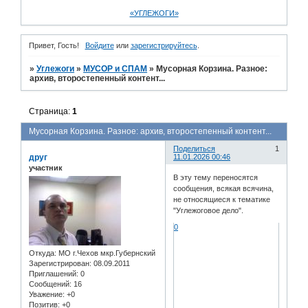
«УГЛЕЖОГИ»
Привет, Гость!
Войдите
или
зарегистрируйтесь
.
»
Углежоги
»
МУСОР и СПАМ
»
Мусорная Корзина. Разное:
архив, второстепенный контент...
Страница:
1
Мусорная Корзина. Разное: архив, второстепенный контент...
Поделиться
1
друг
11.01.2026 00:46
участник
В эту тему переносятся
сообщения, всякая всячина,
не относящиеся к тематике
"Углежоговое дело".
0
Откуда:
МО г.Чехов мкр.Губернский
Зарегистрирован
: 08.09.2011
Приглашений:
0
Сообщений:
16
Уважение:
+0
Позитив:
+0