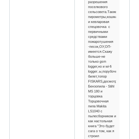
разрешения
поселкового
сельсовета.Также
пирометры,кошма
и кевларовая
спецовочка с
первичными
средствами
пожаротушения
-песок,ОУ,ОП-
имеется.Скажу
больше-не
только gsm
logger,но и wi-fi
logger..ы,порубочный
билет,топор
FISKARS,досмотренная
Бензопила - Stihl
MS 180 и
торцовка
Торцовочная
пила Makita
LS1040 с
пылесборником и
как настольная
книга "Это будет
сага о том, как я
строил