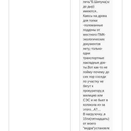
печь"Б.Шипука(зачитанная
до дыр)
имеются..
Каюсь-на дрова
для топки
-поломанные
поддоны от
местного ПМК-
экологических
документов
нету,-только-
одни
транспортные
накладные док-
ты.Вот как-то не
пойму-почему до
сих пор соседи
по участку не
бегут к
прокуратору,в
милицию или
СЭС и не бьют в
колокола из-за
этого...А?....
В нагрузочку..в
15ти(пятнадцать)м!!!
от моего
"ведра"установлен