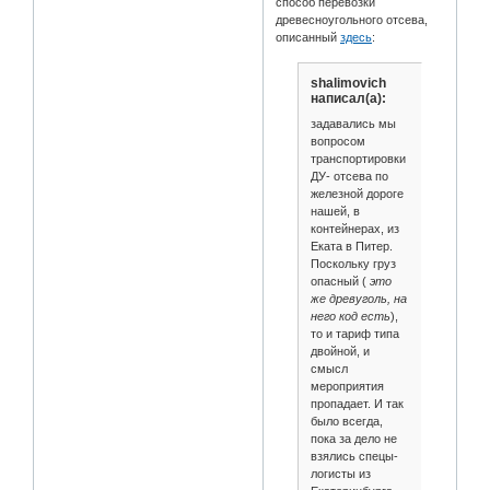
способ перевозки
древесноугольного отсева,
описанный
здесь
:
shalimovich
написал(а):
задавались мы
вопросом
транспортировки
ДУ- отсева по
железной дороге
нашей, в
контейнерах, из
Еката в Питер.
Поскольку груз
опасный (
это
же древуголь, на
него код есть
),
то и тариф типа
двойной, и
смысл
мероприятия
пропадает. И так
было всегда,
пока за дело не
взялись спецы-
логисты из