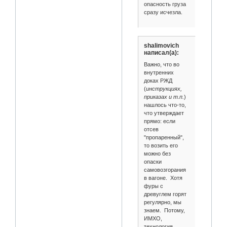
опасность груза
сразу исчезла.
shalimovich
написал(а):
Важно, что во
внутренних
доках РЖД
(
инструкциях,
приказах и т.п.
)
нашлось что-то,
что утверждает
прямо: если
отсев
"пропаренный",
то возить его
можно без
опаски
самовозгорания
в вагоне. Хотя
фуры с
древуглем горят
регулярно, мы
знаем. Потому,
ИМХО,
технология