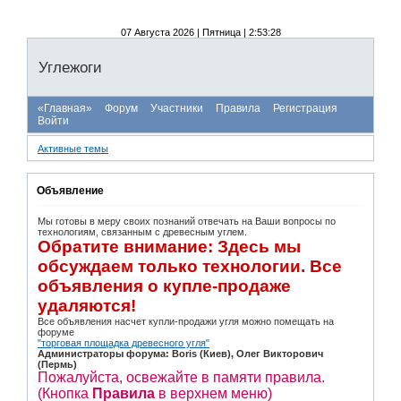
07 Августа 2026 | Пятница | 2:53:29
Углежоги
«Главная»
Форум
Участники
Правила
Регистрация
Войти
Активные темы
Объявление
Мы готовы в меру своих познаний отвечать на Ваши вопросы по
технологиям, связанным с древесным углем.
Обратите внимание: Здесь мы
обсуждаем только технологии. Все
объявления о купле-продаже
удаляются!
Все объявления насчет купли-продажи угля можно помещать на
форуме
"торговая площадка древесного угля"
Администраторы форума: Boris (Киев), Олег Викторович
(Пермь)
Пожалуйста, освежайте в памяти правила.
(Кнопка
Правила
в верхнем меню)