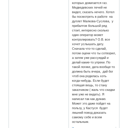
которых дожигается газ.
Медведевских печей не
видел, сказать нечего. Хотел
бы посмотреть в работе на
дуплет Малкова-Суслова, у
прибалтов большой ряд
стоит, интересно сколько
один оператор может
контролировать? О.В. все
хочет услышать дату.
Сначала что-то сделай,
потом оцени что ты сотворил,
а затем уже рассуждай и
делай какие-то упреки. По
такой логике, дата вообще-то
должна быть вчера, дай бог
чтоб она родилась хоть
когда-нибудь. Если будет
стоящая вещь, то стану
заказчиком ( жаль что скидки
мне уже не видать). Я
написал так как думаю.
Может это даже пойдет на
пользу, у Кастуся будет
лишний повод доказать
самому себе и всем
остальным.