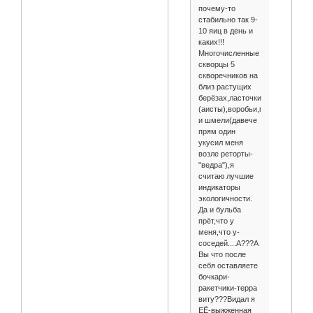
почему-то
стабильно так 9-
10 яиц в день и
каких!!!
Многочисленные
скворцы 5
скворечников на
близ растущих
берёзах,ласточки,буслы
(аисты),воробьи,голуби,ящери
и шмели(давече
прям один
укусил меня
возле реторты-
"ведра"),я
считаю лучшие
индикаторы
экологичности.
Да и бульба
прёт,что у
меня,что у-
соседей....А???А
Вы что после
себя оставляете
бочкари-
ракетчики-терра
виту???Видал я
ЕЁ-выжженная