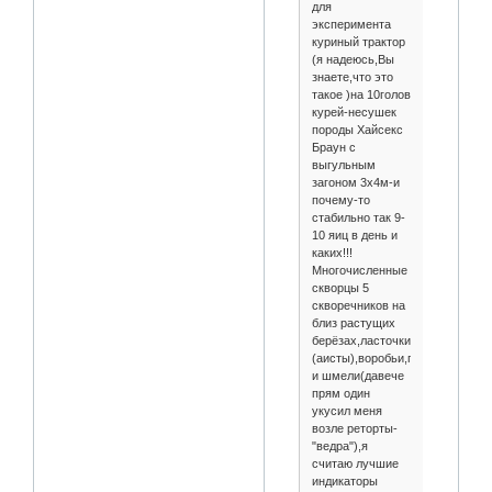
для
эксперимента
куриный трактор
(я надеюсь,Вы
знаете,что это
такое )на 10голов
курей-несушек
породы Хайсекс
Браун с
выгульным
загоном 3х4м-и
почему-то
стабильно так 9-
10 яиц в день и
каких!!!
Многочисленные
скворцы 5
скворечников на
близ растущих
берёзах,ласточки,буслы
(аисты),воробьи,голуби,ящери
и шмели(давече
прям один
укусил меня
возле реторты-
"ведра"),я
считаю лучшие
индикаторы