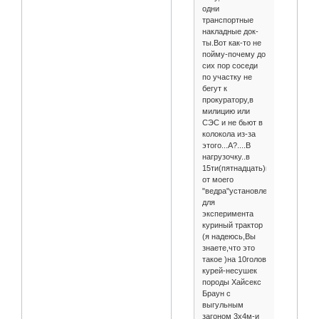
одни
транспортные
накладные док-
ты.Вот как-то не
пойму-почему до
сих пор соседи
по участку не
бегут к
прокуратору,в
милицию или
СЭС и не бьют в
колокола из-за
этого...А?....В
нагрузочку..в
15ти(пятнадцать)м!!!
от моего
"ведра"установлен
для
эксперимента
куриный трактор
(я надеюсь,Вы
знаете,что это
такое )на 10голов
курей-несушек
породы Хайсекс
Браун с
выгульным
загоном 3х4м-и