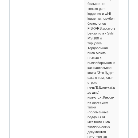
больше-не
только gsm
logger,но и wi-fi
logger..ы,порубочный
билет,топор
FISKARS,досмотренная
Бензопила - Stihl
MS 180 и
торцовка
Торцовочная
пила Makita
LS1040 с
пылесборником и
как настольная
книга "Это будет
сага о том, как я
строил
печь"Б.Шипука(зачитанная
до дыр)
имеются..Каюсь-
на дрова для
топки
-поломанные
поддоны от
местного ПМК-
экологических
документов
нету,-только-