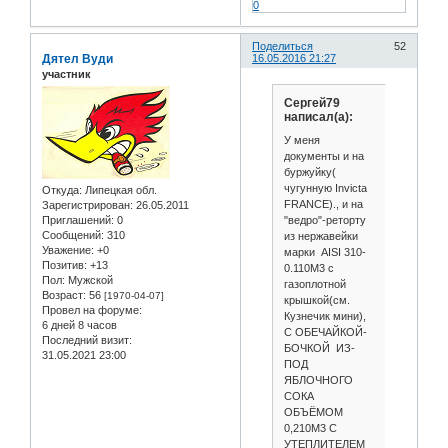
0
Поделиться
52
Дятел Вуди
16.05.2016 21:27
участник
Сергей79
написал(а):
У меня
документы и на
буржуйку(
чугунную Invicta
Откуда:
Липецкая обл.
FRANCE)., и на
Зарегистрирован
: 26.05.2011
"ведро"-реторту
Приглашений:
0
Сообщений:
310
из нержавейки
Уважение:
+0
марки AISI 310-
Позитив:
+13
0.110М3 с
Пол:
Мужской
газоплотной
Возраст:
56
[1970-04-07]
крышкой(см.
Провел на форуме:
Кузнечик мини),
6 дней 8 часов
С ОБЕЧАЙКОЙ-
Последний визит:
БОЧКОЙ ИЗ-
31.05.2021 23:00
ПОД
ЯБЛОЧНОГО
СОКА
ОБЪЁМОМ
0,210М3 C
УТЕПЛИТЕЛЕМ