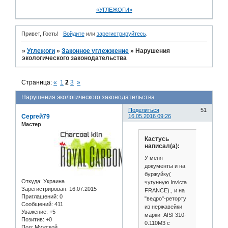
«УГЛЕЖОГИ»
Привет, Гость!
Войдите
или
зарегистрируйтесь
.
»
Углежоги
»
Законное углежжение
»
Нарушения
экологического законодательства
Страница:
«
1
2
3
»
Нарушения экологического законодательства
Поделиться
51
Сергей79
16.05.2016 09:26
Мастер
Кастусь
написал(а):
У меня
документы и на
буржуйку(
Откуда:
Украина
чугунную Invicta
Зарегистрирован
: 16.07.2015
FRANCE)., и на
Приглашений:
0
"ведро"-реторту
Сообщений:
411
из нержавейки
Уважение:
+5
марки AISI 310-
Позитив:
+0
0.110М3 с
Пол:
Мужской