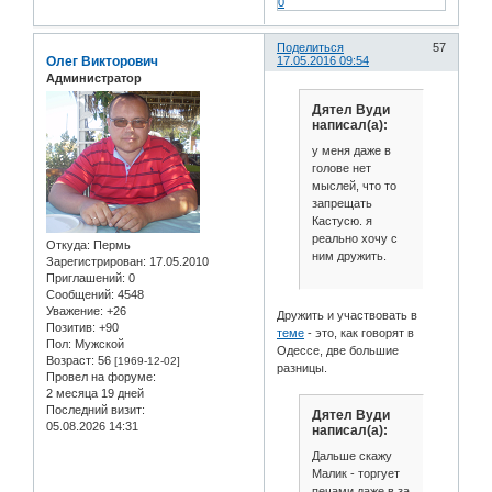
0
Поделиться
57
Олег Викторович
17.05.2016 09:54
Администратор
Дятел Вуди
написал(а):
у меня даже в
голове нет
мыслей, что то
запрещать
Кастусю. я
реально хочу с
Откуда:
Пермь
ним дружить.
Зарегистрирован
: 17.05.2010
Приглашений:
0
Сообщений:
4548
Уважение:
+26
Дружить и участвовать в
Позитив:
+90
теме
- это, как говорят в
Пол:
Мужской
Одессе, две большие
Возраст:
56
[1969-12-02]
разницы.
Провел на форуме:
2 месяца 19 дней
Последний визит:
Дятел Вуди
05.08.2026 14:31
написал(а):
Дальше скажу
Малик - торгует
печами даже в за