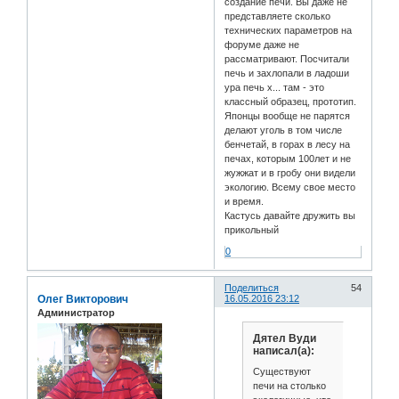
создание печи. Вы даже не
представляете сколько
технических параметров на
форуме даже не
рассматривают. Посчитали
печь и захлопали в ладоши
ура печь х... там - это
классный образец, прототип.
Японцы вообще не парятся
делают уголь в том числе
бенчетай, в горах в лесу на
печах, которым 100лет и не
жужжат и в гробу они видели
экологию. Всему свое место
и время.
Кастусь давайте дружить вы
прикольный
0
Поделиться
54
Олег Викторович
16.05.2016 23:12
Администратор
Дятел Вуди
написал(а):
Существуют
печи на столько