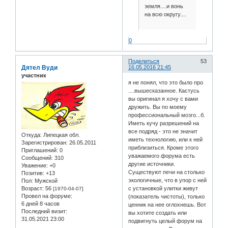
земля....и вонь
на всю округу....
0
Поделиться
53
Дятел Вуди
16.05.2016 21:45
участник
я не понял, что это было про
....вышесказанное. Кастусь
вы оригинал я хочу с вами
дружить. Вы по моему
профессиональный мозго...б.
Иметь кучу разрешений на
все подряд - это не значит
Откуда:
Липецкая обл.
иметь технологию, или к ней
Зарегистрирован
: 26.05.2011
приблизиться. Кроме этого
Приглашений:
0
уважаемого форума есть
Сообщений:
310
другие источники.
Уважение:
+0
Существуют печи на столько
Позитив:
+13
экологичные, что в упор с ней
Пол:
Мужской
Возраст:
56
с установкой улитки живут
[1970-04-07]
Провел на форуме:
(показатель чистоты), только
6 дней 8 часов
ценник на нее оглохнешь. Вот
Последний визит:
вы хотите создать или
31.05.2021 23:00
подвигнуть целый форум на