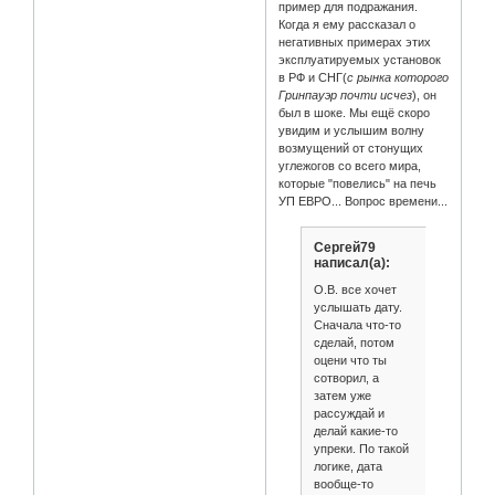
пример для подражания.
Когда я ему рассказал о
негативных примерах этих
эксплуатируемых установок
в РФ и СНГ(
с рынка которого
Гринпауэр почти исчез
), он
был в шоке. Мы ещё скоро
увидим и услышим волну
возмущений от стонущих
углежогов со всего мира,
которые "повелись" на печь
УП ЕВРО... Вопрос времени...
Сергей79
написал(а):
О.В. все хочет
услышать дату.
Сначала что-то
сделай, потом
оцени что ты
сотворил, а
затем уже
рассуждай и
делай какие-то
упреки. По такой
логике, дата
вообще-то