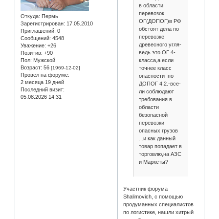
в области
перевозок
Откуда:
Пермь
ОГ(ДОПОГ)в РФ
Зарегистрирован
: 17.05.2010
обстоят дела по
Приглашений:
0
перевозке
Сообщений:
4548
древесного угля-
Уважение:
+26
ведь это ОГ 4-
Позитив:
+90
класса,а если
Пол:
Мужской
Возраст:
56
точнее класс
[1969-12-02]
Провел на форуме:
опасности по
2 месяца 19 дней
ДОПОГ 4.2.-все-
Последний визит:
ли соблюдают
05.08.2026 14:31
требования в
области
безопасной
перевозки
опасных грузов
...и как данный
товар попадает в
торговлю,на АЗС
и Маркеты?
Участник форума
Shalimovich, с помощью
продуманных специалистов
по логистике, нашли хитрый