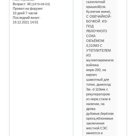
газоплотной
Возраст:
46
[1979-09-03]
крышкой(см.
Провел на форуме:
Кузнечик мини),
10 дней 7 часов
С ОБЕЧАЙКОЙ-
Последний визит:
БОЧКОЙ ИЗ-
19.12.2021 14:01
ПОД
ЯБЛОЧНОГО
СОКА
ОБЪЁМОМ
0,210М3 C
УТЕПЛИТЕЛЕМ
ИЗ
муллитокремнеземистого
войлока
мкрв-200, на
кирпич
шамотный для
топки, дымоход
3м.-d 110мм с
рекуператором
из нерж.стали в
наличии, на
дрова
дубовые,берёзовые,ольховые,г
ореха,яблоневые,сливовые,гр
заключения
местной СЭС
имеются и