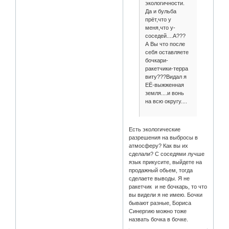
экологичности.
Да и бульба
прёт,что у
меня,что у-
соседей....А???
А Вы что после
себя оставляете
бочкари-
ракетчики-терра
виту???Видал я
ЕЁ-выжженная
земля....и вонь
на всю округу....
Есть экологические
разрешения на выбросы в
атмосферу? Как вы их
сделали? С соседями лучше
язык прикусите, выйдете на
продажный обьем, тогда
сделаете выводы. Я не
ракетчик и не бочкарь, то что
вы видели я не имею. Бочки
бывают разные, Бориса
Синергию можно тоже
назвать бочка в бочке.