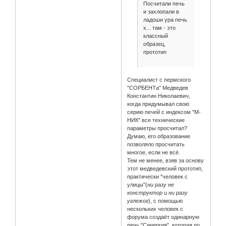
Посчитали печь
и захлопали в
ладоши ура печь
х... там - это
классный
образец,
прототип
Специалист с пермского
"СОРБЕНТа" Медведев
Константин Николаевич,
когда придумывал свою
серию печей с индексом "М-
НИК" все технические
параметры просчитал?
Думаю, его образование
позволяло просчитать
многое, если не всё.
Тем не менее, взяв за основу
этот медведевский прототип,
практически "человек с
улицы"(
ни разу не
конструктор и ни разу
углежог
), с помощью
нескольких человек с
форума создаёт одинарную
печь "Синергия", которая по