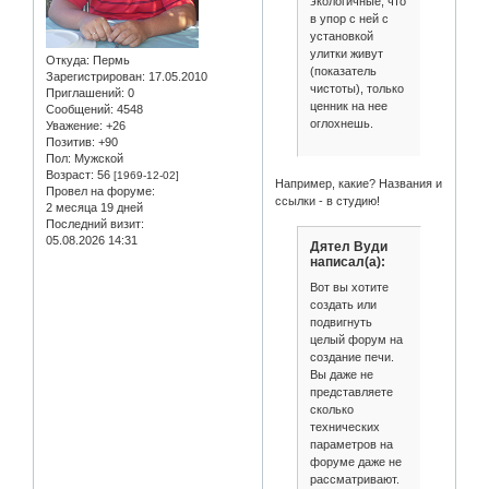
экологичные, что
в упор с ней с
установкой
улитки живут
Откуда:
Пермь
(показатель
Зарегистрирован
: 17.05.2010
чистоты), только
Приглашений:
0
ценник на нее
Сообщений:
4548
оглохнешь.
Уважение:
+26
Позитив:
+90
Пол:
Мужской
Возраст:
56
[1969-12-02]
Например, какие? Названия и
Провел на форуме:
ссылки - в студию!
2 месяца 19 дней
Последний визит:
05.08.2026 14:31
Дятел Вуди
написал(а):
Вот вы хотите
создать или
подвигнуть
целый форум на
создание печи.
Вы даже не
представляете
сколько
технических
параметров на
форуме даже не
рассматривают.