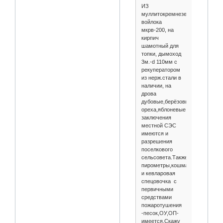
ИЗ
муллитокремнеземистого
войлока
мкрв-200, на
кирпич
шамотный для
топки, дымоход
3м.-d 110мм с
рекуператором
из нерж.стали в
наличии, на
дрова
дубовые,берёзовые,ольховые,г
ореха,яблоневые,сливовые,гр
заключения
местной СЭС
имеются и
разрешения
поселкового
сельсовета.Также
пирометры,кошма
и кевларовая
спецовочка с
первичными
средствами
пожаротушения
-песок,ОУ,ОП-
имеется.Скажу