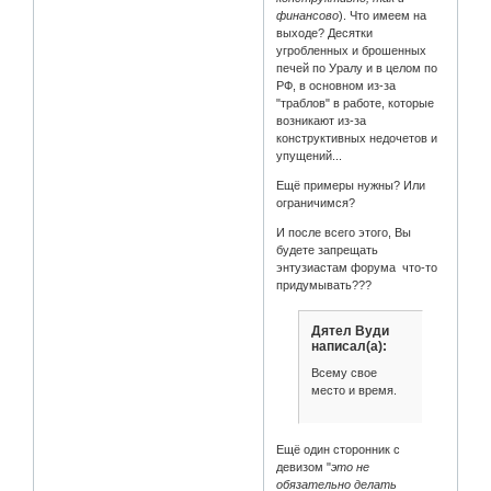
финансово
). Что имеем на
выходе? Десятки
угробленных и брошенных
печей по Уралу и в целом по
РФ, в основном из-за
"траблов" в работе, которые
возникают из-за
конструктивных недочетов и
упущений...
Ещё примеры нужны? Или
ограничимся?
И после всего этого, Вы
будете запрещать
энтузиастам форума что-то
придумывать???
Дятел Вуди
написал(а):
Всему свое
место и время.
Ещё один сторонник с
девизом "
это не
обязательно делать