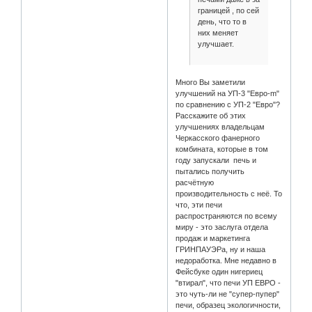
границей , по сей
день, что то в
них меняет
улучшает.
Много Вы заметили
улучшений на УП-3 "Евро-m"
по сравнению с УП-2 "Евро"?
Расскажите об этих
улучшениях владельцам
Черкасского фанерного
комбината, которые в том
году запускали печь и
пытались получить
расчётную
производительность с неё. То
что, эти печи
распространяются по всему
миру - это заслуга отдела
продаж и маркетинга
ГРИНПАУЭРа, ну и наша
недоработка. Мне недавно в
Фейсбуке один нигериец
"втирал", что печи УП ЕВРО -
это чуть-ли не "супер-пупер"
печи, образец экологичности,