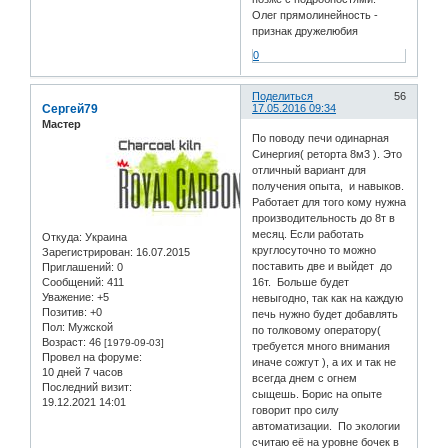
Олег прямолинейность -
признак дружелюбия
0
Поделиться
56
Сергей79
17.05.2016 09:34
Мастер
По поводу печи одинарная
Синергия( реторта 8м3 ). Это
отличный вариант для
получения опыта, и навыков.
Работает для того кому нужна
производительность до 8т в
месяц. Если работать
Откуда:
Украина
круглосуточно то можно
Зарегистрирован
: 16.07.2015
поставить две и выйдет до
Приглашений:
0
Сообщений:
411
16т. Больше будет
Уважение:
+5
невыгодно, так как на каждую
Позитив:
+0
печь нужно будет добавлять
Пол:
Мужской
по толковому оператору(
Возраст:
46
[1979-09-03]
требуется много внимания
Провел на форуме:
иначе сожгут ), а их и так не
10 дней 7 часов
всегда днем с огнем
Последний визит:
сыщешь. Борис на опыте
19.12.2021 14:01
говорит про силу
автоматизации. По экологии
считаю её на уровне бочек в