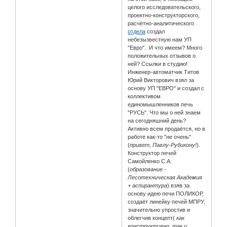
целого исследовательского,
проектно-конструкторского,
расчётно-аналитического
отдела
создал
небезызвестную нам УП
"Евро". И что имеем? Много
положительных отзывов о
ней? Ссылки в студию!
Инженер-автоматчик Титов
Юрий Викторович взял за
основу УП "ЕВРО" и создал с
коллективом
единомышленников печь
"РУСЬ". Что мы о ней знаем
на сегодняшний день?
Активно всем продаётся, но в
работе как-то "не очень"
(
привет, Павлу-Рубикону!
).
Конструктор печей
Самойленко С.А.
(
образование -
Лесотехническая Академия
+ аспирантура
) взяв за
основу идею печи ПОЛИКОР,
создаёт линейку печей МПРУ,
значительно упростив и
облегчив концепт(
как
конструктивно, так и