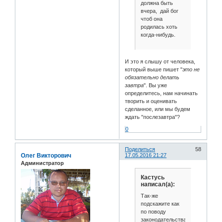
должна быть
вчера, дай бог
чтоб она
родилась хоть
когда-нибудь.
И это я слышу от человека,
который выше пишет "
это не
обязательно делать
завтра
". Вы уже
определитесь, нам начинать
творить и оценивать
сделанное, или мы будем
ждать "послезавтра"?
0
Поделиться
58
Олег Викторович
17.05.2016 21:27
Администратор
Кастусь
написал(а):
Так-же
подскажите как
по поводу
законодательства