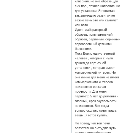
классная, но она образец до
сих пор , точнее направление
для установки. Я понимаю
так эволюцию развития не
важно печь это или самолет
или авто.
Идея, лабораторный
образец, испытательный
образец, серийный, серийный
переболевший детскими
болезнями.
Пока Борис единственный
человек , который с нуля
дошел до серъезной
установки , которая имеет
коммерческий интерес. Но
она лично для меня не имеет
коммерческого интереса
неизвестен ее запас
прочности. Для меня
параметр 5 лет до ремонта -
главный, срок окупаемости
не известен. Вот тогда
вопрос сколько сотит ваша
вещь , я готов купить.
По поводу чистой печи ,
обязательно в студию чуть
позже с подробностями.