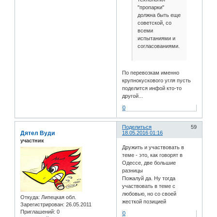
"пропарки"
должна быть еще
советской, со
всеми
испытаниями и
согласованиями.
По перевозкам именно
крупнокускового угля пусть
поделится инфой кто-то
другой...
0
Поделиться
59
Дятел Вуди
18.05.2016 01:16
участник
Дружить и участвовать в
теме - это, как говорят в
Одессе, две большие
разницы
Пожалуй да. Ну тогда
участвовать в теме с
любовью, но со своей
Откуда:
Липецкая обл.
жесткой позицией
Зарегистрирован
: 26.05.2011
Приглашений:
0
0