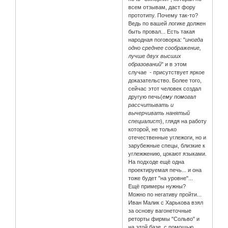
всем отзывам, даст фору
прототипу. Почему так-то?
Ведь по вашей логике должен
быть провал... Есть такая
народная поговорка: "
иногда
одно среднее соображение,
лучше двух высших
образований
" и в этом
случае - присутствует яркое
доказательство. Более того,
сейчас этот человек создал
другую печь(
ему помогал
рассчитывать и
вычерчивать нанятый
специалист
), глядя на работу
которой, не только
отечественные углежоги, но и
зарубежные спецы, близкие к
углежжению, цокают языками.
На подходе ещё одна
проектируемая печь... и она
тоже будет "на уровне"...
Ещё примеры нужны?
Можно по негативу пройти...
Иван Малик с Харькова взял
за основу вагонеточные
реторты фирмы "Сольво" и
на этой базе, с помощью