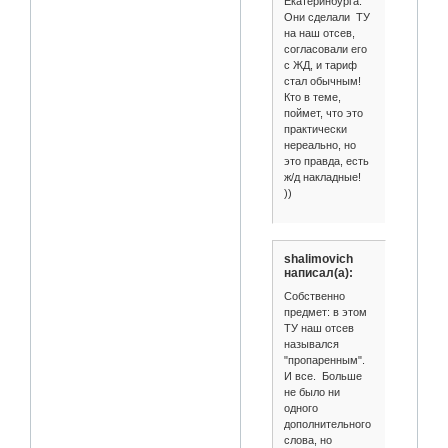
Екатеринбурга.
Они сделали ТУ
на наш отсев,
согласовали его
с ЖД, и тариф
стал обычным!
Кто в теме,
поймет, что это
практически
нереально, но
это правда, есть
ж/д накладные!
))
shalimovich
написал(а):
Собственно
предмет: в этом
ТУ наш отсев
назывался
"пропаренным".
И все. Больше
не было ни
одного
дополнительного
слова, но